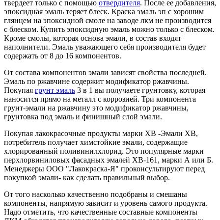
твердеет только с помощью
отвердителя
. После ее добавления,
эпоксидная эмаль теряет блеск. Краска эмаль эп с хорошим
глянцем на эпоксидной смоле на заводе лкм не производится
с блеском. Купить эпоксидную эмаль можно только с блеском.
Кроме смолы, которая основа эмали, в состав входят
наполнители. Эмаль уважающего себя производителя будет
содержать от 8 до 16 компонентов.
От состава компонентов эмали зависят свойства последней.
Эмаль по ржавчине содержит модификатор ржавчины.
Покупая
грунт эмаль
3 в 1 вы получаете грунтовку, которая
наносится прямо на металл с коррозией. Три компонента
грунт-эмали на ржавчину это модификатор ржавчины,
грунтовка под эмаль и финишный слой эмали.
Покупая лакокрасочные продукты марки ХВ -Эмали ХВ,
потребитель получает химстойкие эмали, содержащие
хлорированный поливинилхлорид. Это популярные марки
перхлорвиниловых фасадных эмалей ХВ-161, марки А или Б.
Менеджеры ООО "Лакокраска-Я" проконсультируют перед
покупкой эмали- как сделать правильный выбор.
От того насколько качественно подобраны и смешаны
компоненты, напрямую зависит и уровень самого продукта.
Надо отметить, что качественные составные компоненты