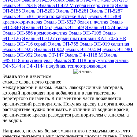
Эмаль ЭП-293 Б
Эмаль ЭП-422 М серая и серо-синяя
Эмаль
ЭП-5155
Эмаль ЭП-5203
Эмаль ЭП-5261
Эмаль ЭП-5287
Эмаль ЭП-5301 цвета по картотеке RAL
Эмаль ЭП-5308
красно-коричневая
Эмаль ЭП-5327 белая и желтая
Эмаль
ЭП-5340
Эмаль ЭП-567
Эмаль ЭП-569
Эмаль ЭП-574 белая
Эмаль ЭП-586 кремово-желтая
Эмаль ЭП-7105
Эмаль
ЭП-7126
Эмаль ЭП-7127 серый платиновый RAL 7036 HR
Эмаль ЭП-716 серый
Эмаль ЭП-755
Эмаль ЭП-919 салатная
Эмаль ЭП-925
Эмаль ЭП-942
Эмаль ЭП-974 М
Эмаль ЭП-981
Эмаль ЭП-992
Эмаль ЭТ-147
Эмаль ЭФ-1118 М
Эмаль
ЭФ-1118 полуглянцевая
Эмаль ЭФ-1118 полуматовая
Эмаль
ЭФ-5144 и ЭФ-1144 палубная, теплоотражающая
Эмаль
это в известном
смысле слова нечто среднее
между краской и лаком. Эмаль- лакокрасочный материал,
который производят при добавлении в лак тщательно
перетертого пигмента. К пигментной части добавляется
органический растворитель. Покупая краску на органическом
растворителе нужно понимать, в отличии от водной краски,
органические краски разводится растворителем с запахом, а
не водой.
Например, покупая белые эмали никто не задумывается, что
качестве пигмента в них используется диоксид титана. Путем