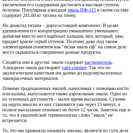
увеличения его содержания достигается высокая степень
белизны. Популярная алкидная
эмаль ПФ-115
в своем составе
содержит 241,60 кг титана на тонну.
Но диоксид
титана –
дорогостоящий компонент. В целях
удешевления его концентрацию умышленно уменьшают,
добавляя вместо него карбонат кальция, мел, который, увы,
придает краске серый оттенок. Поэтому даже под таким
элементарным понятием как "белая эмаль пф" на самом деле
могут скрываться совершенно разные продукты.
Сходятся они в другом: эмали содержат
растворитель
.
Алкидную эмаль растворяет
уайт-спирит
. Так что по
экологическим качествам им далеко до водоэмульсионных
лакокрасочных материалов.
Помимо традиционных эмалей, наносимых с помощью кисти
или валика, выпускаются также аэрозольные эмали. Одно из
их основных
достоинств –
малое время высыхания. Сухими
на ощупь многие из них становятся уже через 15 минут, а
полное высыхание отнимает не более 12 часов. Заметим еще и
то, что в европейской терминологии слово "эмаль" не
встречается.
То, что мы привыкли называть эмалью, является по сути дела