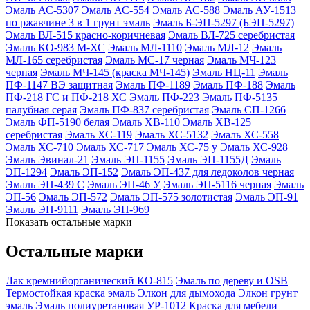
Эмаль АС-5307
Эмаль АС-554
Эмаль АС-588
Эмаль АУ-1513
по ржавчине 3 в 1 грунт эмаль
Эмаль Б-ЭП-5297 (БЭП-5297)
Эмаль ВЛ-515 красно-коричневая
Эмаль ВЛ-725 серебристая
Эмаль КО-983 М-ХС
Эмаль МЛ-1110
Эмаль МЛ-12
Эмаль
МЛ-165 серебристая
Эмаль МС-17 черная
Эмаль МЧ-123
черная
Эмаль МЧ-145 (краска МЧ-145)
Эмаль НЦ-11
Эмаль
ПФ-1147 ВЭ защитная
Эмаль ПФ-1189
Эмаль ПФ-188
Эмаль
ПФ-218 ГС и ПФ-218 ХС
Эмаль ПФ-223
Эмаль ПФ-5135
палубная серая
Эмаль ПФ-837 серебристая
Эмаль СП-1266
Эмаль ФП-5190 белая
Эмаль ХВ-110
Эмаль ХВ-125
серебристая
Эмаль ХС-119
Эмаль ХС-5132
Эмаль ХС-558
Эмаль ХС-710
Эмаль ХС-717
Эмаль ХС-75 у
Эмаль ХС-928
Эмаль Эвинал-21
Эмаль ЭП-1155
Эмаль ЭП-1155Д
Эмаль
ЭП-1294
Эмаль ЭП-152
Эмаль ЭП-437 для ледоколов черная
Эмаль ЭП-439 С
Эмаль ЭП-46 У
Эмаль ЭП-5116 черная
Эмаль
ЭП-56
Эмаль ЭП-572
Эмаль ЭП-575 золотистая
Эмаль ЭП-91
Эмаль ЭП-9111
Эмаль ЭП-969
Показать остальные марки
Остальные марки
Лак кремнийорганический КО-815
Эмаль по дереву и OSB
Термостойкая краска эмаль Элкон для дымохода
Элкон грунт
эмаль
Эмаль полиуретановая УР-1012
Краска для мебели