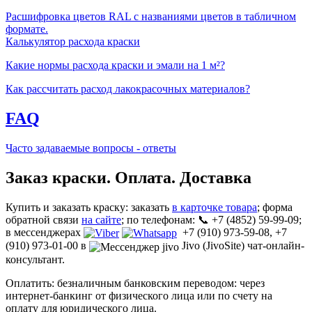
Расшифровка цветов RAL с названиями цветов в табличном
формате.
Калькулятор расхода краски
Какие нормы расхода краски и эмали на 1 м²?
Как рассчитать расход лакокрасочных материалов?
FAQ
Часто задаваемые вопросы - ответы
Заказ краски. Оплата. Доставка
Купить и заказать краску: заказать
в карточке товара
; форма
обратной связи
на сайте
; по телефонам: 📞 +7 (4852) 59-99-09;
в мессенджерах
+7 (910) 973-59-08, +7
(910) 973-01-00 в
Jivo (JivoSite) чат-онлайн-
консультант.
Оплатить: безналичным банковским переводом: через
интернет-банкинг от физического лица или по счету на
оплату для юридического лица.