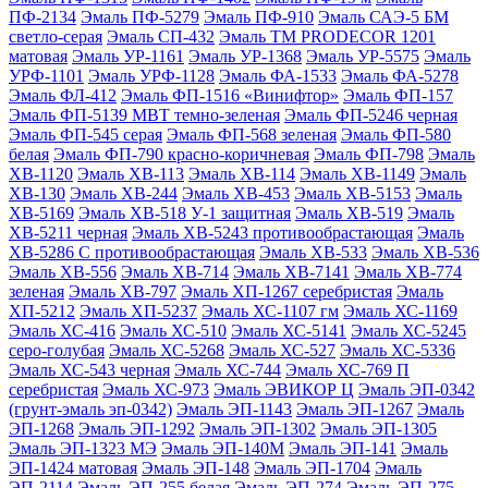
ПФ-2134
Эмаль ПФ-5279
Эмаль ПФ-910
Эмаль САЭ-5 БМ
светло-серая
Эмаль СП-432
Эмаль ТМ PRODECOR 1201
матовая
Эмаль УР-1161
Эмаль УР-1368
Эмаль УР-5575
Эмаль
УРФ-1101
Эмаль УРФ-1128
Эмаль ФА-1533
Эмаль ФА-5278
Эмаль ФЛ-412
Эмаль ФП-1516 «Винифтор»
Эмаль ФП-157
Эмаль ФП-5139 МВТ темно-зеленая
Эмаль ФП-5246 черная
Эмаль ФП-545 серая
Эмаль ФП-568 зеленая
Эмаль ФП-580
белая
Эмаль ФП-790 красно-коричневая
Эмаль ФП-798
Эмаль
ХВ-1120
Эмаль ХВ-113
Эмаль ХВ-114
Эмаль ХВ-1149
Эмаль
ХВ-130
Эмаль ХВ-244
Эмаль ХВ-453
Эмаль ХВ-5153
Эмаль
ХВ-5169
Эмаль ХВ-518 У-1 защитная
Эмаль ХВ-519
Эмаль
ХВ-5211 черная
Эмаль ХВ-5243 противообрастающая
Эмаль
ХВ-5286 С противообрастающая
Эмаль ХВ-533
Эмаль ХВ-536
Эмаль ХВ-556
Эмаль ХВ-714
Эмаль ХВ-7141
Эмаль ХВ-774
зеленая
Эмаль ХВ-797
Эмаль ХП-1267 серебристая
Эмаль
ХП-5212
Эмаль ХП-5237
Эмаль ХС-1107 гм
Эмаль ХС-1169
Эмаль ХС-416
Эмаль ХС-510
Эмаль ХС-5141
Эмаль ХС-5245
серо-голубая
Эмаль ХС-5268
Эмаль ХС-527
Эмаль ХС-5336
Эмаль ХС-543 черная
Эмаль ХС-744
Эмаль ХС-769 П
серебристая
Эмаль ХС-973
Эмаль ЭВИКОР Ц
Эмаль ЭП-0342
(грунт-эмаль эп-0342)
Эмаль ЭП-1143
Эмаль ЭП-1267
Эмаль
ЭП-1268
Эмаль ЭП-1292
Эмаль ЭП-1302
Эмаль ЭП-1305
Эмаль ЭП-1323 МЭ
Эмаль ЭП-140М
Эмаль ЭП-141
Эмаль
ЭП-1424 матовая
Эмаль ЭП-148
Эмаль ЭП-1704
Эмаль
ЭП-2114
Эмаль ЭП-255 белая
Эмаль ЭП-274
Эмаль ЭП-275