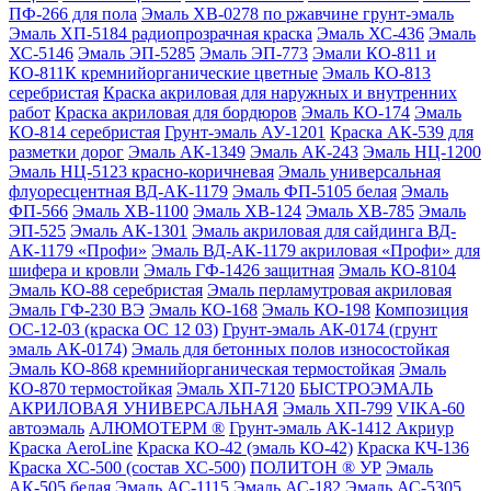
ПФ-266 для пола
Эмаль ХВ-0278 по ржавчине грунт-эмаль
Эмаль ХП-5184 радиопрозрачная краска
Эмаль ХС-436
Эмаль
ХС-5146
Эмаль ЭП-5285
Эмаль ЭП-773
Эмали КО-811 и
КО-811К кремнийорганические цветные
Эмаль КО-813
серебристая
Краска акриловая для наружных и внутренних
работ
Краска акриловая для бордюров
Эмаль КО-174
Эмаль
КО-814 серебристая
Грунт-эмаль АУ-1201
Краска АК-539 для
разметки дорог
Эмаль АК-1349
Эмаль АК-243
Эмаль НЦ-1200
Эмаль НЦ-5123 красно-коричневая
Эмаль универсальная
флуоресцентная ВД-АК-1179
Эмаль ФП-5105 белая
Эмаль
ФП-566
Эмаль ХВ-1100
Эмаль ХВ-124
Эмаль ХВ-785
Эмаль
ЭП-525
Эмаль АК-1301
Эмаль акриловая для сайдинга ВД-
АК-1179 «Профи»
Эмаль ВД-АК-1179 акриловая «Профи» для
шифера и кровли
Эмаль ГФ-1426 защитная
Эмаль КО-8104
Эмаль КО-88 серебристая
Эмаль перламутровая акриловая
Эмаль ГФ-230 ВЭ
Эмаль КО-168
Эмаль КО-198
Композиция
ОС-12-03 (краска ОС 12 03)
Грунт-эмаль АК-0174 (грунт
эмаль АК-0174)
Эмаль для бетонных полов износостойкая
Эмаль КО-868 кремнийорганическая термостойкая
Эмаль
КО-870 термостойкая
Эмаль ХП-7120
БЫСТРОЭМАЛЬ
АКРИЛОВАЯ УНИВЕРСАЛЬНАЯ
Эмаль ХП-799
VIKA-60
автоэмаль
АЛЮМОТЕРМ ®
Грунт-эмаль АК-1412 Акриур
Краска AeroLine
Краска КО-42 (эмаль КО-42)
Краска КЧ-136
Краска ХС-500 (состав ХС-500)
ПОЛИТОН ® УР
Эмаль
АК-505 белая
Эмаль АС-1115
Эмаль АС-182
Эмаль АС-5305