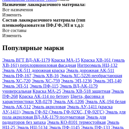
Назначение лакокрасочного материала:
Все назначения
Изменить
Состав лакокрасочного материала (тип
пленкообразователя ПФ,ГФ,ЭП и т.д.):
Все составы
Изменить
Популярные марки
Эмаль ВГТ ВД-АК-1179
Краска МА-15
Краска ХВ-161 (эмаль
ХВ-161) перхлорвиниловая фасадная
Нитроэмаль НЦ-132
Эмаль АК-511 дорожная краска
Эмаль дорожная АК-511
Эмаль ПФ-167
Эмаль ХВ-16
Эмаль ХС-5226 необрастающая
Эмаль ХС-720
Эмаль ХС-759
Эмаль ЭП-1236
Эмаль ЭП-140
Эмаль ЭП-51
Эмаль ПФ-115
Эмаль ВД-АК-1179
универсальная
Краска МА-25
Эмаль ХВ-518 защитная
Эмаль
ПФ-268
Краска АК-114 по бетону
Цвета, фасовка и
характеристики ХВ‑0278
Эмаль АК-1206
Эмаль АК-194 белая
Эмаль АК-512
Эмаль акриловая
Эмаль АУ-1411 (краска
АУ-1411)
Эмаль ГФ-92 (Эмаль ГФ-92ХС, ГФ-92ГС)
Эмаль для
пола акриловая ВД-АК-1179 полуматовая
Эмаль для
радиаторов без запаха
Эмаль КО-8101 термостойкая
Эмаль
НЦ-25
Эмаль НЦ-5134
Эмаль ПФ-1145
Эмаль ПФ-133
Эмаль