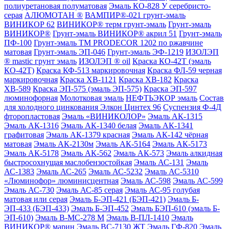
полиуретановая полуматовая
Эмаль КО-828 У серебристо-
серая
АЛЮМОТАН ®
ВАМПИР®-021 грунт-эмаль
ВИНИКОР 62
ВИНИКОР® терм грунт-эмаль
Грунт-эмаль
ВИНИКОР®
Грунт-эмаль ВИНИКОР® акрил 51
Грунт-эмаль
ПФ-100
Грунт-эмаль ТМ PRODECOR 1202 по ржавчине
матовая
Грунт-эмаль ЭП-046
Грунт-эмаль ЭФ-1219
ИЗОЛЭП
® mastic грунт эмаль
ИЗОЛЭП ® oil
Краска КО-42Т (эмаль
КО-42Т)
Краска КФ-513 маркировочная
Краска ФЛ-59 черная
маркировочная
Краска ХВ-1121
Краска ХВ-182
Краска
ХВ-589
Краска ЭП-575 (эмаль ЭП-575)
Краска ЭП-597
люминофорная
Молотковая эмаль
НЕФТЬЭКОР эмаль
Состав
для холодного цинкования Элкон Цинтех 96
Суспензия Ф-4Д
фторопластовая
Эмаль «ВИНИКОЛОР»
Эмаль АК-1315
Эмаль АК-1316
Эмаль АК-1340 белая
Эмаль АК-1341
графитовая
Эмаль АК-1379 красная
Эмаль АК-142 чёрная
матовая
Эмаль АК-2130м
Эмаль АК-5164
Эмаль АК-5173
Эмаль АК-5178
Эмаль АК-562
Эмаль АК-573
Эмаль алкидная
быстросохнущая маслобензостойкая
Эмаль АС-131
Эмаль
АС-1383
Эмаль АС-265
Эмаль АС-5232
Эмаль АС-5310
«Люминофор» люминисцентная
Эмаль АС-598
Эмаль АС-599
Эмаль АС-730
Эмаль АС-85 серая
Эмаль АС-95 голубая
матовая или серая
Эмаль Б-ЭП-421 (БЭП-421)
Эмаль Б-
ЭП-433 (БЭП-433)
Эмаль Б-ЭП-452
Эмаль БЭП-610 (эмаль Б-
ЭП-610)
Эмаль В-МС-278 М
Эмаль В-ПЛ-1410
Эмаль
ВИНИКОР® марин
Эмаль ВС-7130 ЖТ
Эмаль ГФ-820
Эмаль