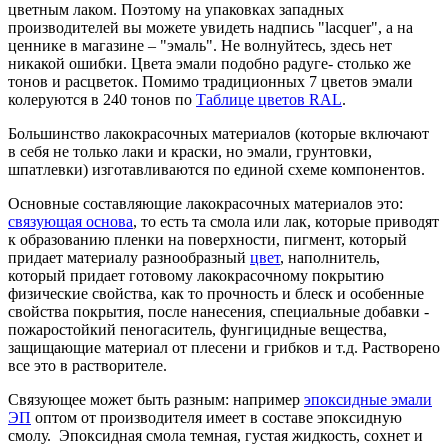
цветным лаком. Поэтому на упаковках западных
производителей вы можете увидеть надпись "lacquer", а на
ценнике в
магазине –
"эмаль". Не волнуйтесь, здесь нет
никакой ошибки. Цвета эмали подобно радуге- столько же
тонов и расцветок. Помимо традиционных 7 цветов эмали
колеруются в 240 тонов по
Таблице цветов RAL
.
Большинство лакокрасочных материалов (которые включают
в себя не только лаки и краски, но эмали, грунтовки,
шпатлевки) изготавливаются по единой схеме компонентов.
Основные составляющие лакокрасочных материалов это:
связующая основа
, то есть та смола или лак, которые приводят
к образованию пленки на поверхности, пигмент, который
придает материалу разнообразный
цвет
, наполнитель,
который придает готовому лакокрасочному покрытию
физические свойства, как то прочность и блеск и особенные
свойства покрытия, после нанесения, специальные добавки -
пожаростойкий пеногаситель, фунгицидные вещества,
защищающие материал от плесени и грибков и т.д. Растворено
все это в растворителе.
Связующее может быть разным: например
эпоксидные эмали
ЭП
оптом от производителя имеет в составе эпоксидную
смолу. Эпоксидная смола темная, густая жидкость, сохнет и