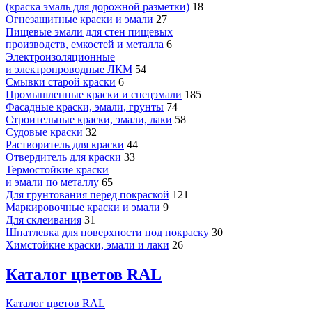
(краска эмаль для дорожной разметки)
18
Огнезащитные краски и эмали
27
Пищевые эмали для стен пищевых
производств, емкостей и металла
6
Электроизоляционные
и электропроводные ЛКМ
54
Смывки старой краски
6
Промышленные краски и спецэмали
185
Фасадные краски, эмали, грунты
74
Строительные краски, эмали, лаки
58
Судовые краски
32
Растворитель для краски
44
Отвердитель для краски
33
Термостойкие краски
и эмали по металлу
65
Для грунтования перед покраской
121
Маркировочные краски и эмали
9
Для склеивания
31
Шпатлевка для поверхности под покраску
30
Химстойкие краски, эмали и лаки
26
Каталог цветов RAL
Каталог цветов RAL