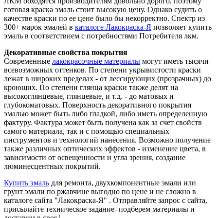
ЛКМ обходятся производителям довольно дорого, поэтому
готовая краска эмаль стоит высокую цену. Однако судить о
качестве краски по ее цене было бы некорректно. Спектр из
300+ марок эмалей в
каталоге Лакокраска-Я
позволяет купить
эмаль в соответствием с потребностями Потребителя лкм.
Декоративные свойства покрытия
Современные
лакокрасочные материалы
могут иметь тысячи
всевозможных оттенков. По степени укрывистости краски
лежат в широких пределах - от лессирующих (прозрачных) до
кроющих. По степени глянца краски также делят на
высокоглянцевые, глянцевые, и т.д. - до матовых и
глубокоматовых. Поверхность декоративного покрытия
эмалью может быть либо гладкой, либо иметь определенную
фактуру. Фактура может быть получена как за счет свойств
самого материала, так и с помощью специальных
инструментов и технологий нанесения. Возможно получение
также различных оптических эффектов - изменение цвета, в
зависимости от освещенности и угла зрения, создание
люминесцентных покрытий.
Купить эмаль
для ремонта, двухкомпонентные эмали или
грунт эмали по ржавчине выгодно по цене и не сложно в
каталоге сайта "Лакокраска-Я" . Отправляйте запрос с сайта,
присылайте техническое задание- подберем материалы и
доставим в срок!