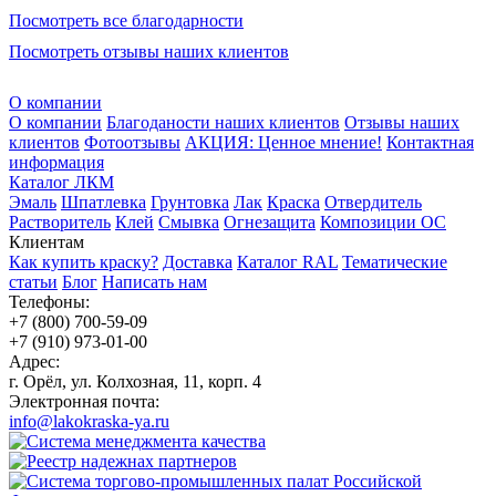
Посмотреть все благодарности
Посмотреть отзывы наших клиентов
О компании
О компании
Благоданости наших клиентов
Отзывы наших
клиентов
Фотоотзывы
АКЦИЯ: Ценное мнение!
Контактная
информация
Каталог ЛКМ
Эмаль
Шпатлевка
Грунтовка
Лак
Краска
Отвердитель
Растворитель
Клей
Смывка
Огнезащита
Композиции ОС
Клиентам
Как купить краску?
Доставка
Каталог RAL
Тематические
статьи
Блог
Написать нам
Телефоны:
+7 (800) 700-59-09
+7 (910) 973-01-00
Адрес:
г. Орёл, ул. Колхозная, 11, корп. 4
Электронная почта:
info@lakokraska-ya.ru