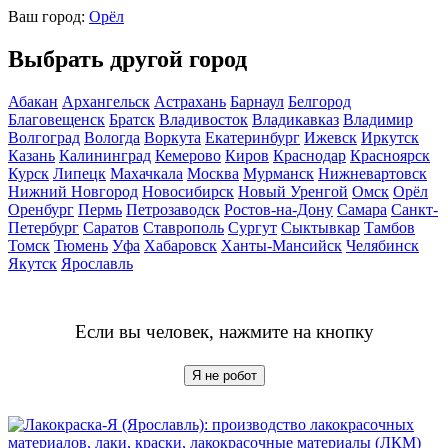
Ваш город:
Орёл
Выбрать другой город
Абакан
Архангельск
Астрахань
Барнаул
Белгород
Благовещенск
Братск
Владивосток
Владикавказ
Владимир
Волгоград
Вологда
Воркута
Екатеринбург
Ижевск
Иркутск
Казань
Калининград
Кемерово
Киров
Краснодар
Красноярск
Курск
Липецк
Махачкала
Москва
Мурманск
Нижневартовск
Нижний Новгород
Новосибирск
Новый Уренгой
Омск
Орёл
Оренбург
Пермь
Петрозаводск
Ростов-на-Дону
Самара
Санкт-
Петербург
Саратов
Ставрополь
Сургут
Сыктывкар
Тамбов
Томск
Тюмень
Уфа
Хабаровск
Ханты-Мансийск
Челябинск
Якутск
Ярославль
Если вы человек, нажмите на кнопку
Я не робот