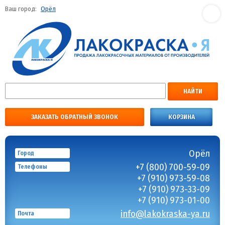
Ваш город:
Орёл
НАЙТИ
ЗАКАЗАТЬ ОБРАТНЫЙ ЗВОНОК
КОРЗИНА
Орёл
Город
+7 (800) 700-59-09
Телефоны
+7 (910) 973-59-08
+7 (910) 973-33-09
+7 (910) 973-01-00
info@lakokraska-ya.ru
Почта