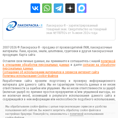
Лакокраска-Я – зарегистрированный
товарный знак. Свидетельство на товарный
знак №1187924 от 14 июня 2024 года
2007-2026 ©
Лакокраска-Я - продажа от производителей ЛКМ, лакокрасочные
материалы.
Лаки, краски, эмали, шпатлевки, грунтовки и другая
лакокрасочная
продукция
.
Карта сайта
Оставляя свои личные данные, вы принимаете и соглашаетесь с нашей
политикой
в отношении обработки персональных данных
и даете
cогласие на обработку
персональных данных
.
Соглашение об использовании материалов и сервисов интернет-сайта
Политика использования Cookie-файлов
Разработчики сайта провели подготовку и проверку информационного
материала для данного сайта. Мы не гарантируем точность данных и не несем
ответственности за ошибки или упущения. Мы не несем ответственности за ущерб
(включая ущерб по причине простоя предприятия и/или упущенной выгоды, но
не исключая иное), возникший в результате использования данного сайта и
содержащейся в нем информации или неспособности подобного использования,
а также мер и решений, которые были предприняты вследствие использования
данного сайта и данной информации.
Мы обрабатываем cookie-файлы с целью персонализации сервисов и удобства
пользования веб-сайтом. Вы можете запретить обработку cookie-файлов в
* - данное изображение является картинкой декоративного смысла, продукция
настройках браузера. Пожалуйста, ознакомьтесь с
политикой
использования
поставляемая оснащена маркировкой и ярлыками производителя
cookie-файлов.