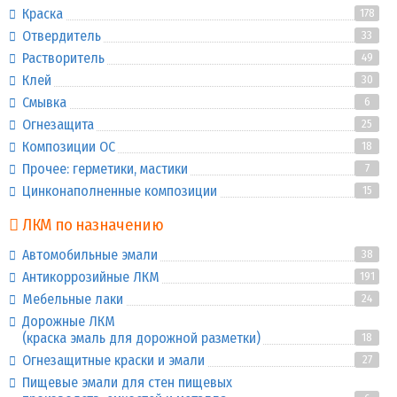
Краска
178
Отвердитель
33
Растворитель
49
Клей
30
Смывка
6
Огнезащита
25
Композиции ОС
18
Прочее: герметики, мастики
7
Цинконаполненные композиции
15
ЛКМ по назначению
Автомобильные эмали
38
Антикоррозийные ЛКМ
191
Мебельные лаки
24
Дорожные ЛКМ
(краска эмаль для дорожной разметки)
18
Огнезащитные краски и эмали
27
Пищевые эмали для стен пищевых