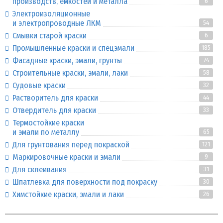
производств, емкостей и металла
6
Электроизоляционные
и электропроводные ЛКМ
54
Смывки старой краски
6
Промышленные краски и спецэмали
185
Фасадные краски, эмали, грунты
74
Строительные краски, эмали, лаки
58
Судовые краски
32
Растворитель для краски
44
Отвердитель для краски
33
Термостойкие краски
и эмали по металлу
65
Для грунтования перед покраской
121
Маркировочные краски и эмали
9
Для склеивания
31
Шпатлевка для поверхности под покраску
30
Химстойкие краски, эмали и лаки
26