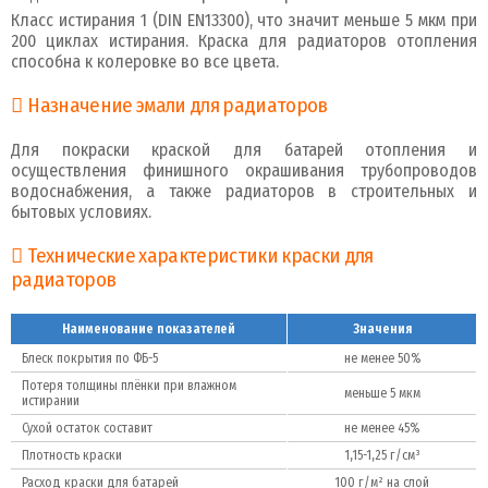
Класс истирания 1 (DIN EN13300), что значит меньше 5 мкм при
200 циклах истирания. Краска для радиаторов отопления
способна к колеровке во все цвета.
Назначение эмали для радиаторов
Для покраски краской для батарей отопления и
осуществления финишного окрашивания трубопроводов
водоснабжения, а также радиаторов в строительных и
бытовых условиях.
Технические характеристики краски для
радиаторов
Наименование показателей
Значения
Блеск покрытия по ФБ-5
не менее 50%
Потеря толщины плёнки при влажном
меньше 5 мкм
истирании
Сухой остаток составит
не менее 45%
Плотность краски
1,15-1,25 г/см³
Расход краски для батарей
100 г/м² на слой