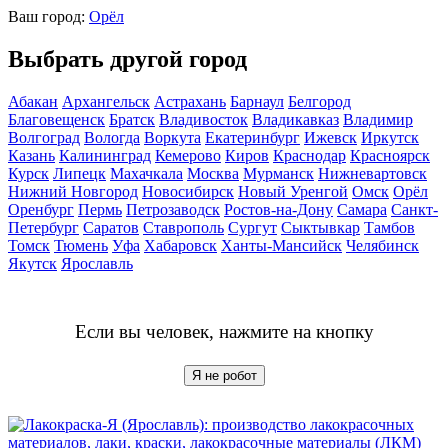
Ваш город:
Орёл
Выбрать другой город
Абакан
Архангельск
Астрахань
Барнаул
Белгород
Благовещенск
Братск
Владивосток
Владикавказ
Владимир
Волгоград
Вологда
Воркута
Екатеринбург
Ижевск
Иркутск
Казань
Калининград
Кемерово
Киров
Краснодар
Красноярск
Курск
Липецк
Махачкала
Москва
Мурманск
Нижневартовск
Нижний Новгород
Новосибирск
Новый Уренгой
Омск
Орёл
Оренбург
Пермь
Петрозаводск
Ростов-на-Дону
Самара
Санкт-
Петербург
Саратов
Ставрополь
Сургут
Сыктывкар
Тамбов
Томск
Тюмень
Уфа
Хабаровск
Ханты-Мансийск
Челябинск
Якутск
Ярославль
Если вы человек, нажмите на кнопку
Я не робот