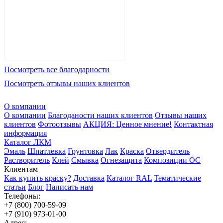
Посмотреть все благодарности
Посмотреть отзывы наших клиентов
О компании
О компании
Благоданости наших клиентов
Отзывы наших
клиентов
Фотоотзывы
АКЦИЯ: Ценное мнение!
Контактная
информация
Каталог ЛКМ
Эмаль
Шпатлевка
Грунтовка
Лак
Краска
Отвердитель
Растворитель
Клей
Смывка
Огнезащита
Композиции ОС
Клиентам
Как купить краску?
Доставка
Каталог RAL
Тематические
статьи
Блог
Написать нам
Телефоны:
+7 (800) 700-59-09
+7 (910) 973-01-00
Адрес: