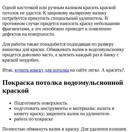
Одной кисточкой или ручным валиком красить краской
потолок не удастся. К широкому малярному валику
потребуется прикупить специальный удлинитель. В
противном случае придется наносить краску небольшими
фрагментами, а это неизбежно приведет к появлению
дефектов на поверхности.
Для работы также понадобится подходящая по размеру
ванночка для краски. Обмакивать валик в водоэмульсионку
придется довольно часто, а залезать каждый раз в банку с
краской неудобно.
Итак,
купить краску для потолка
на сайте легко. А красить?.
Покраска потолка водоэмульсионной
краской
Подготовить поверхность.
подготовить инструменты и материалы: налить в
кювету краску; закрепить валик на удлинителе.
работа по покраске
Полностью обмакнуть валик в краску. Для удаления излишек