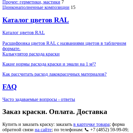
Прочее: герметики, мастики
7
Цинконаполненные композиции
15
Каталог цветов RAL
Каталог цветов RAL
Расшифровка цветов RAL с названиями цветов в табличном
формате.
Калькулятор расхода краски
Какие нормы расхода краски и эмали на 1 м²?
Как рассчитать расход лакокрасочных материалов?
FAQ
Часто задаваемые вопросы - ответы
Заказ краски. Оплата. Доставка
Купить и заказать краску: заказать
в карточке товара
; форма
обратной связи
на сайте
; по телефонам: 📞 +7 (4852) 59-99-09;