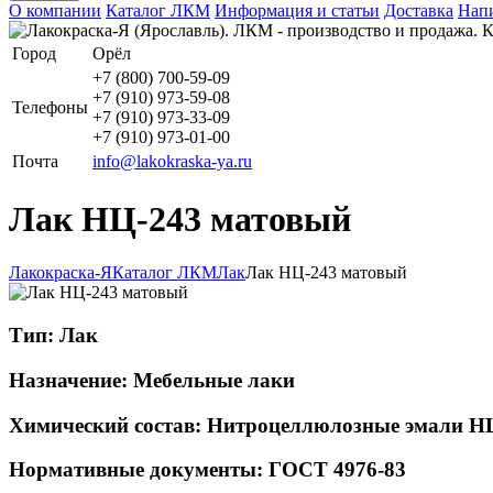
О компании
Каталог ЛКМ
Информация и статьи
Доставка
Напи
Город
Орёл
+7 (800) 700-59-09
+7 (910) 973-59-08
Телефоны
+7 (910) 973-33-09
+7 (910) 973-01-00
Почта
info@lakokraska-ya.ru
Лак НЦ-243 матовый
Лакокраска-Я
Каталог ЛКМ
Лак
Лак НЦ-243 матовый
Тип:
Лак
Назначение:
Мебельные лаки
Химический состав:
Нитроцеллюлозные эмали Н
Нормативные документы:
ГОСТ 4976-83