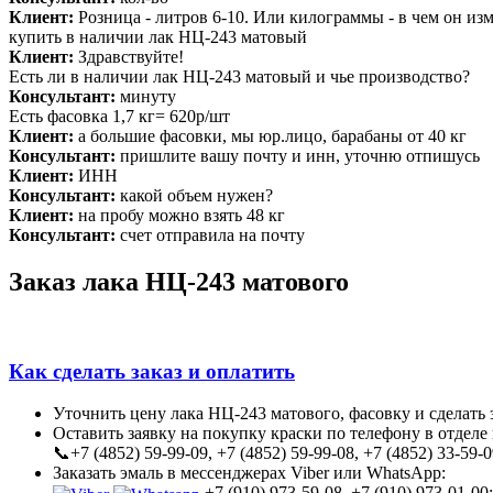
Клиент:
Розница - литров 6-10. Или килограммы - в чем он из
купить в наличии лак НЦ-243 матовый
Клиент:
Здравствуйте!
Есть ли в наличии лак НЦ-243 матовый и чье производство?
Консультант:
минуту
Есть фасовка 1,7 кг= 620р/шт
Клиент:
а большие фасовки, мы юр.лицо, барабаны от 40 кг
Консультант:
пришлите вашу почту и инн, уточню отпишусь
Клиент:
ИНН
Консультант:
какой объем нужен?
Клиент:
на пробу можно взять 48 кг
Консультант:
счет отправила на почту
Заказ лака НЦ-243 матового
Как сделать заказ и оплатить
Уточнить цену лака НЦ-243 матового, фасовку и сделать 
Оставить заявку на покупку краски по телефону в отделе
📞+7 (4852) 59-99-09, +7 (4852) 59-99-08, +7 (4852) 33-59-0
Заказать эмаль в мессенджерах Viber или WhatsApp:
+7 (910) 973-59-08, +7 (910) 973-01-00;