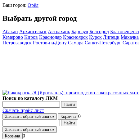
Ваш город:
Орёл
Выбрать другой город
Абакан
Архангельск
Астрахань
Барнаул
Белгород
Благовещенс
Кемерово
Киров
Краснодар
Красноярск
Курск
Липецк
Махачка
Петрозаводск
Ростов-на-Дону
Самара
Санкт-Петербург
Сарато
Поиск по каталогу ЛКМ
Найти
Скачать прайс-лист
0
Заказать обратный звонок
Корзина
Найти
Заказать обратный звонок
0
Корзина