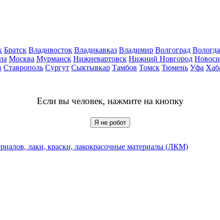
к
Братск
Владивосток
Владикавказ
Владимир
Волгоград
Вологда
ла
Москва
Мурманск
Нижневартовск
Нижний Новгород
Новоси
в
Ставрополь
Сургут
Сыктывкар
Тамбов
Томск
Тюмень
Уфа
Хаб
Если вы человек, нажмите на кнопку
Я не робот