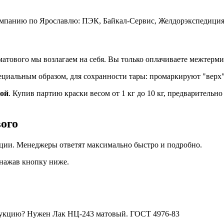
мпанию по Ярославлю: ПЭК, Байкал-Сервис, Желдорэкспедиция
атового мы возлагаем на себя. Вы только оплачиваете межтерми
иальным образом, для сохранности тары: промаркируют "верх", 
кой
. Купив партию краски весом от 1 кг до 10 кг, предварительн
ого
кции. Менеджеры ответят максимально быстро и подробно.
 нажав кнопку ниже.
дукцию? Нужен Лак НЦ-243 матовый. ГОСТ 4976-83