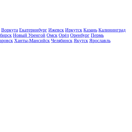
Воркута
Екатеринбург
Ижевск
Иркутск
Казань
Калининград
бирск
Новый Уренгой
Омск
Орёл
Оренбург
Пермь
аровск
Ханты-Мансийск
Челябинск
Якутск
Ярославль