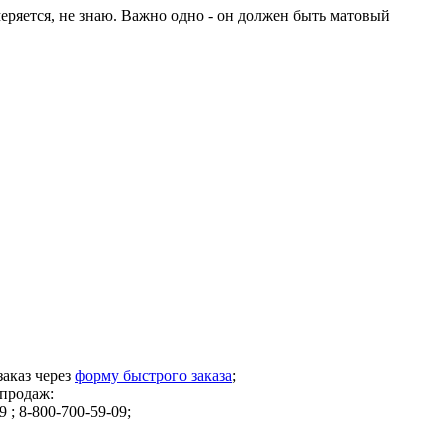
меряется, не знаю. Важно одно - он должен быть матовый
заказ через
форму быстрого заказа
;
 продаж:
9 ; 8-800-700-59-09;