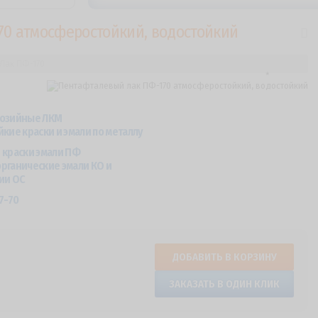
70 атмосферостойкий, водостойкий
Лак ПФ-170
озийные ЛКМ
кие краски и эмали по металлу
 краски эмали ПФ
рганические эмали КО и
ии ОС
7-70
ДОБАВИТЬ В КОРЗИНУ
ЗАКАЗАТЬ В ОДИН КЛИК