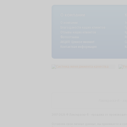
О компании
О компании
Э
Благоданости наших клиентов
Г
Отзывы наших клиентов
К
Фотоотзывы
Р
АКЦИЯ: Ценное мнение!
С
Контактная информация
К
Лакокраска-Я – за
2007-2026 ©
Лакокраска-Я - продажа от производит
Оставляя свои личные данные, вы принимаете и со