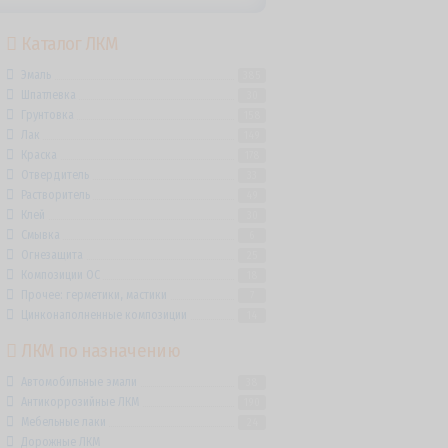
Каталог ЛКМ
Эмаль
385
Шпатлевка
30
Грунтовка
158
Лак
149
Краска
178
Отвердитель
33
Растворитель
49
Клей
30
Смывка
6
Огнезащита
25
Композиции ОС
18
Прочее: герметики, мастики
7
Цинконаполненные композиции
14
ЛКМ по назначению
Автомобильные эмали
38
Антикоррозийные ЛКМ
190
Мебельные лаки
24
Дорожные ЛКМ