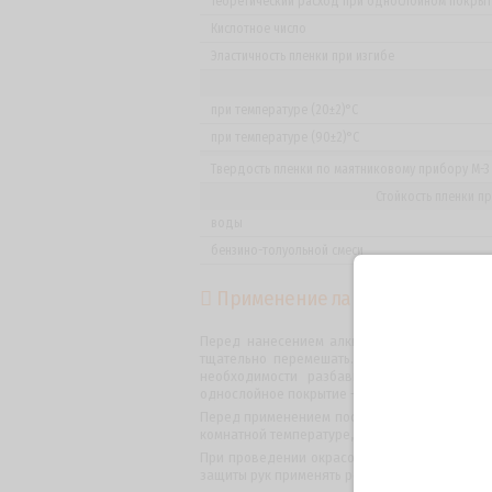
Теоретический расход при однослойном покры
Кислотное число
Эластичность пленки при изгибе
при температуре (20±2)°C
при температуре (90±2)°C
Твердость пленки по маятниковому прибору М-3 
Стойкость пленки пр
воды
бензино-толуольной смеси
Применение лака ПФ-170
Перед нанесением алкидного лака ПФ-170 
тщательно перемешать. Лак ПФ-170 наносят
необходимости разбавить разбавителем. 
однослойное покрытие – 70-75 г/м².
Перед применением после хранения при отри
комнатной температуре, тщательно перемеши
При проведении окрасочных работ, а также 
защиты рук применять резиновые перчатки. Бе