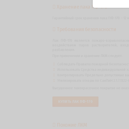
Хранение лака ПФ-170
Гарантийный срок хранения лака ПФ-170 – 12 
Требования безопасности
Лак ПФ-170 является пожаро-взрывоопасн
воздействием паров растворителей, вхо
разбавления.
При применении и хранении ЛКМ следует:
Соблюдать Правила пожарной безопасности
Использовать Средства индивидуальной за
Контролировать Предельно допустимые выбр
Утилизировать отходы по СанПиН 2.1.7.1322-
Высушенное лакокрасочное покрытие не оказ
КУПИТЬ ЛАК ПФ-170
Похожие ЛКМ