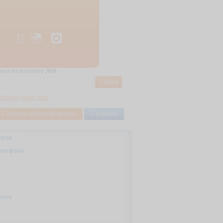
иск по каталогу ЛКМ
Найти
Скачать прайс-лист
Заказать обратный звонок
Корзина
Орёл
ород
+7 (800) 700-59-09
елефоны
+7 (910) 973-59-08
+7 (910) 973-33-09
+7 (910) 973-01-00
info@lakokraska-ya.ru
очта