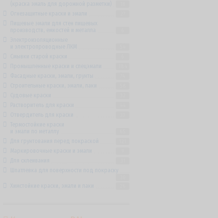
(краска эмаль для дорожной разметки)
18
Огнезащитные краски и эмали
27
Пищевые эмали для стен пищевых
производств, емкостей и металла
6
Электроизоляционные
и электропроводные ЛКМ
54
Смывки старой краски
6
Промышленные краски и спецэмали
184
Фасадные краски, эмали, грунты
74
Строительные краски, эмали, лаки
58
Судовые краски
32
Растворитель для краски
44
Отвердитель для краски
33
Термостойкие краски
и эмали по металлу
65
Для грунтования перед покраской
121
Маркировочные краски и эмали
9
Для склеивания
31
Шпатлевка для поверхности под покраску
30
Химстойкие краски, эмали и лаки
26