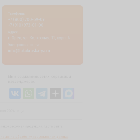
Телефоны:
+7 (800) 700-59-09
+7 (910) 973-01-00
Адрес:
г. Орёл, ул. Колхозная, 11, корп. 4
Электронная почта:
info@lakokraska-ya.ru
Мы в социальных сетях, сервисах и
мессенджерах:
июня 2024 года
я
лакокрасочная продукция
.
Карта сайта
гласие на обработку персональных данных
.