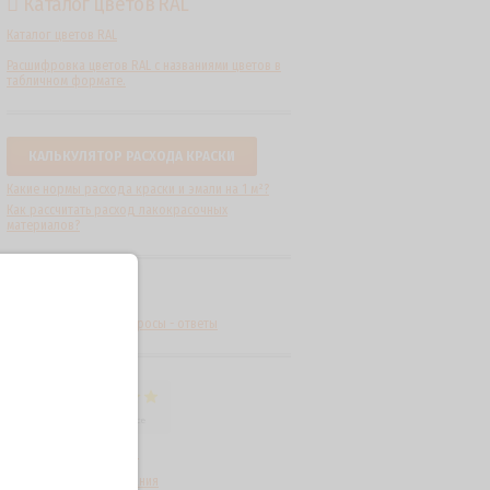
Каталог цветов RAL
Каталог цветов RAL
Расшифровка цветов RAL с названиями цветов в
табличном формате.
КАЛЬКУЛЯТОР РАСХОДА КРАСКИ
Какие нормы расхода краски и эмали на 1 м²?
Как рассчитать расход лакокрасочных
материалов?
FAQ
Часто задаваемые вопросы - ответы