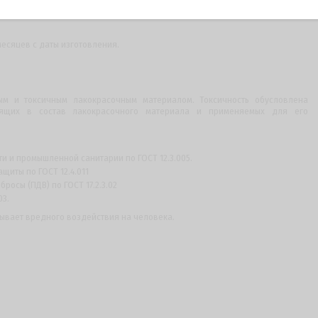
месяцев с даты изготовления.
ым и токсичным лакокрасочным материалом. Токсичность обусловлена
дящих в состав лакокрасочного материала и применяемых для его
 и промышленной санитарии по ГОСТ 12.3.005.
щиты по ГОСТ 12.4.011
осы (ПДВ) по ГОСТ 17.2.3.02
03.
ывает вредного воздействия на человека.