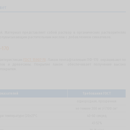
вет
. Материал представляет собой раствор в органических растворителях
лувысыхающим растительным маслом с добавлением сиккативов.
-170
рактеристикам
ГОСТ 15907-70
. Лаком пентафталевым ПФ-170 окрашивают по
ллов и древесины. Покрытие лаком обеспечивает получение высоко
покрытия.
оказателей
Требования ГОСТ
однородная, прозрачная
не темнее 300 мг J
2
/100 см³
при температуре (20±2)°C
40-60 секунд
45-52%