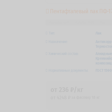
Пентафталевый лак ПФ-1
Лакокраска-Я
Каталог ЛКМ
Лак
Тип:
Лак
Назначение:
Антикорр
Термостой
Химический состав:
Алкидные
Кремнийо
композиц
Нормативные документы:
ГОСТ 1590
от 236 ₽/кг
от 4248 ₽
за фасовку 18 кг