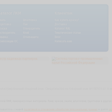
Каталог ЛКМ
Клиентам
маль
Шпатлевка
Как купить краску?
рунтовка
Лак
Доставка
раска
Отвердитель
Каталог RAL
астворитель
Клей
Тематические статьи
мывка
Огнезащита
Блог
омпозиции ОС
Написать нам
регистрированный товарный знак. Свидетельство на товарный знак №1187924 от 14 
елей ЛКМ, лакокрасочные материалы.
Лаки, краски, эмали, шпатлевки, грунтовки и друга
глашаетесь с нашей
политикой в отношении обработки персональных данных
и даете
cо