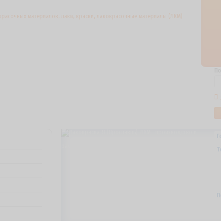
По
Г
Т
П