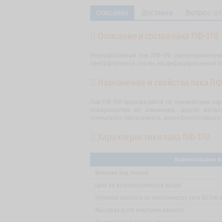
Описание
Доставка
Вопрос-от
Описание и состав лака ПФ-170
Пентафталевый лак ПФ-170 одноупаковочный
пентафталевой смолы, модифицированной по
Назначение и свойства лака ПФ
Лак ПФ-170 производится по техническим ха
поверхностям из алюминия, других мета
глянцевого прозрачного, атмосферостойкого 
Характеристики лака ПФ-170
Наименование п
Внешний вид пленки
Цвет по йодометрической шкале
Условная вязкость по вискозиметру типа ВЗ-246 
Массовая доля нелетучих веществ